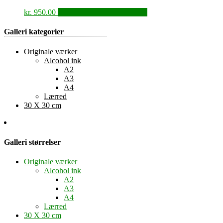
kr.
950.00
KØB HOS ZEELAND.DK
Galleri kategorier
Originale værker
Alcohol ink
A2
A3
A4
Lærred
30 X 30 cm
Galleri størrelser
Originale værker
Alcohol ink
A2
A3
A4
Lærred
30 X 30 cm