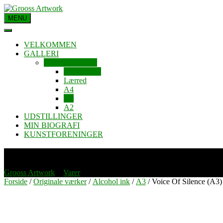
MENU
VELKOMMEN
GALLERI
Originale værker
Alcohol ink
Lærred
A4
A3
A2
UDSTILLINGER
MIN BIOGRAFI
KUNSTFORENINGER
Voice Of Silence (A3)
Grooss Artwork
>
Varer
>
Voice Of Silence (A3)
Forside
/
Originale værker
/
Alcohol ink
/
A3
/ Voice Of Silence (A3)