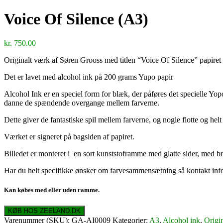
Voice Of Silence (A3)
kr.
750.00
Originalt værk af Søren Grooss med titlen “Voice Of Silence” papiret
Det er lavet med alcohol ink på 200 grams Yupo papir
Alcohol Ink er en speciel form for blæk, der påføres det specielle Yopo
danne de spændende overgange mellem farverne.
Dette giver de fantastiske spil mellem farverne, og nogle flotte og helt
Værket er signeret på bagsiden af papiret.
Billedet er monteret i en sort kunststoframme med glatte sider, med br
Har du helt specifikke ønsker om farvesammensætning så kontakt inf
Kan købes med eller uden ramme.
KØB HOS ZEELAND.DK
Varenummer (SKU):
GA-AI0009
Kategorier:
A3
,
Alcohol ink
,
Origi