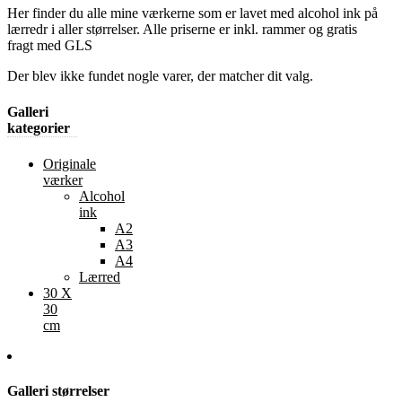
Her finder du alle mine værkerne som er lavet med alcohol ink på
lærredr i aller størrelser. Alle priserne er inkl. rammer og gratis
fragt med GLS
Der blev ikke fundet nogle varer, der matcher dit valg.
Galleri
kategorier
Originale
værker
Alcohol
ink
A2
A3
A4
Lærred
30 X
30
cm
Galleri størrelser