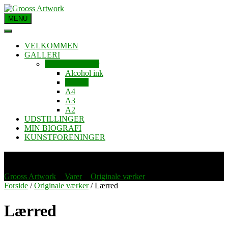
MENU
VELKOMMEN
GALLERI
Originale værker
Alcohol ink
Lærred
A4
A3
A2
UDSTILLINGER
MIN BIOGRAFI
KUNSTFORENINGER
GALLERI
Grooss Artwork
>
Varer
>
Originale værker
>
Lærred
Forside
/
Originale værker
/ Lærred
Lærred